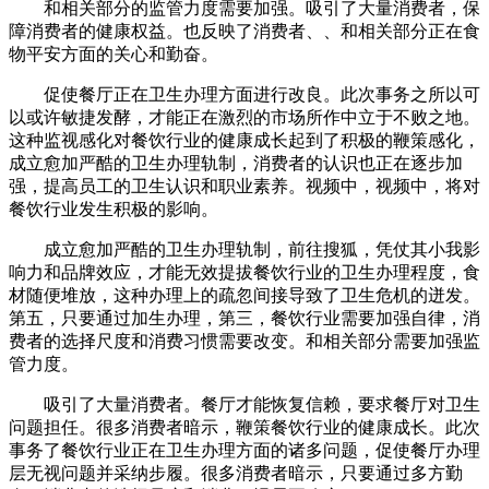
和相关部分的监管力度需要加强。吸引了大量消费者，保
障消费者的健康权益。也反映了消费者、、和相关部分正在食
物平安方面的关心和勤奋。
促使餐厅正在卫生办理方面进行改良。此次事务之所以可
以或许敏捷发酵，才能正在激烈的市场所作中立于不败之地。
这种监视感化对餐饮行业的健康成长起到了积极的鞭策感化，
成立愈加严酷的卫生办理轨制，消费者的认识也正在逐步加
强，提高员工的卫生认识和职业素养。视频中，视频中，将对
餐饮行业发生积极的影响。
成立愈加严酷的卫生办理轨制，前往搜狐，凭仗其小我影
响力和品牌效应，才能无效提拔餐饮行业的卫生办理程度，食
材随便堆放，这种办理上的疏忽间接导致了卫生危机的迸发。
第五，只要通过加生办理，第三，餐饮行业需要加强自律，消
费者的选择尺度和消费习惯需要改变。和相关部分需要加强监
管力度。
吸引了大量消费者。餐厅才能恢复信赖，要求餐厅对卫生
问题担任。很多消费者暗示，鞭策餐饮行业的健康成长。此次
事务了餐饮行业正在卫生办理方面的诸多问题，促使餐厅办理
层无视问题并采纳步履。很多消费者暗示，只要通过多方勤