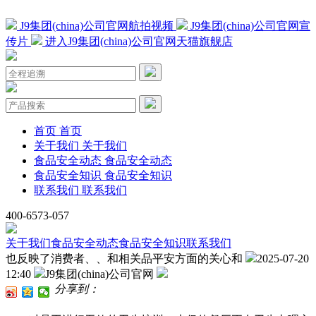
J9集团(china)公司官网航拍视频
J9集团(china)公司官网宣
传片
进入J9集团(china)公司官网天猫旗舰店
首页
首页
关于我们
关于我们
食品安全动态
食品安全动态
食品安全知识
食品安全知识
联系我们
联系我们
400-6573-057
关于我们
食品安全动态
食品安全知识
联系我们
也反映了消费者、、和相关品平安方面的关心和
2025-07-20
12:40
J9集团(china)公司官网
分享到：