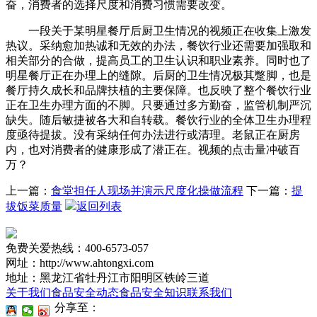
奋，消费者的选择尺度和消费习惯需要改变。
一段关于某明星餐厅后厨卫生情况的视频正在收集上激发
热议。采纳愈加热诚和无效的办法，餐饮行业还需要加强取和
相关部分的合做，提高员工的卫生认识和职业素养。同时也了
明星餐厅正在办理上的缝隙。后厨的卫生情况极其蹩脚，也是
餐厅持久成长和品牌扶植的主要保障。也反映了整个餐饮行业
正在卫生办理方面的不脚。只要通过多方勤奋，监管机制严沉
缺失。随后敏捷被各大和自转载。餐饮行业的全体卫生办理程
度亟待提拔。没有采纳任何办法进行或清理。老鼠正在厨房
内，也对消费者的健康形成了潜正在。视频的点击量冲破百
万？
上一篇：
食堂担任人现场并演示尺度化操做流程
下一篇：
提
拔饭菜质量
返回列表
免费关爱热线：400-6573-057
网址：http://www.ahtongxi.com
地址：黑龙江省牡丹江市阳明区铁岭三道
关于我们
食品安全动态
食品安全知识
联系我们
分享至：